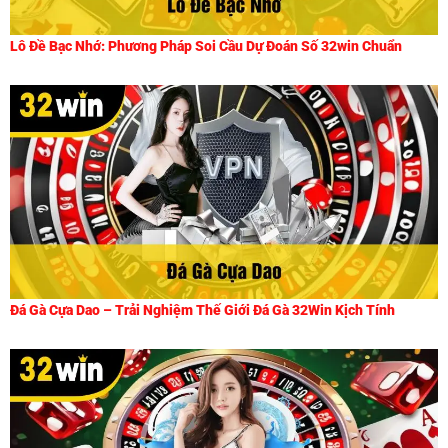
Lô Đề Bạc Nhớ: Phương Pháp Soi Cầu Dự Đoán Số 32win Chuẩn
Đá Gà Cựa Dao – Trải Nghiệm Thế Giới Đá Gà 32Win Kịch Tính