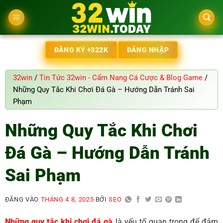
ĐĂNG KÝ +322K
ĐĂNG NHẬP
32win
/
Tin Tức 32win - Cẩm Nang Cá Cược & Blog Game
/
Những Quy Tắc Khi Chơi Đá Gà – Hướng Dẫn Tránh Sai
Phạm
Những Quy Tắc Khi Chơi
Đá Gà – Hướng Dẫn Tránh
Sai Phạm
ĐĂNG VÀO
THÁNG 4 8, 2025
BỞI
SEO
Những quy tắc khi chơi đá gà
là yếu tố quan trọng để đảm