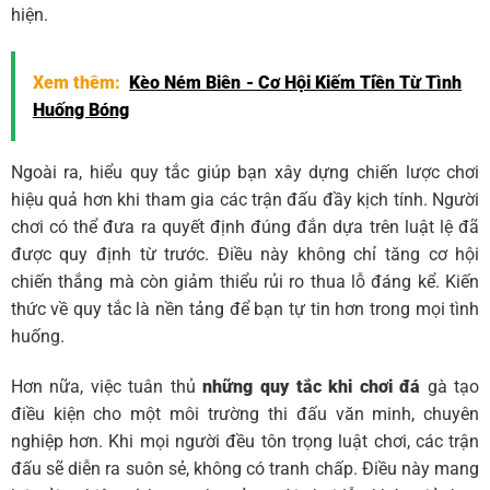
hiện.
Xem thêm:
Kèo Ném Biên - Cơ Hội Kiếm Tiền Từ Tình
Huống Bóng
Ngoài ra, hiểu quy tắc giúp bạn xây dựng chiến lược chơi
hiệu quả hơn khi tham gia các trận đấu đầy kịch tính. Người
chơi có thể đưa ra quyết định đúng đắn dựa trên luật lệ đã
được quy định từ trước. Điều này không chỉ tăng cơ hội
chiến thắng mà còn giảm thiểu rủi ro thua lỗ đáng kể. Kiến
thức về quy tắc là nền tảng để bạn tự tin hơn trong mọi tình
huống.
Hơn nữa, việc tuân thủ
những quy tắc khi chơi đá
gà tạo
điều kiện cho một môi trường thi đấu văn minh, chuyên
nghiệp hơn. Khi mọi người đều tôn trọng luật chơi, các trận
đấu sẽ diễn ra suôn sẻ, không có tranh chấp. Điều này mang