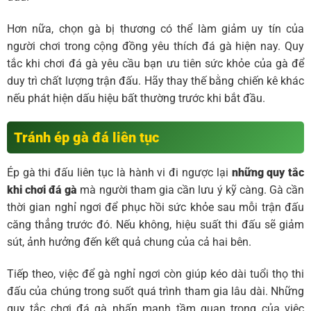
Hơn nữa, chọn gà bị thương có thể làm giảm uy tín của
người chơi trong cộng đồng yêu thích đá gà hiện nay. Quy
tắc khi chơi đá gà yêu cầu bạn ưu tiên sức khỏe của gà để
duy trì chất lượng trận đấu. Hãy thay thế bằng chiến kê khác
nếu phát hiện dấu hiệu bất thường trước khi bắt đầu.
Tránh ép gà đá liên tục
Ép gà thi đấu liên tục là hành vi đi ngược lại
những quy tắc
khi chơi đá gà
mà người tham gia cần lưu ý kỹ càng. Gà cần
thời gian nghỉ ngơi để phục hồi sức khỏe sau mỗi trận đấu
căng thẳng trước đó. Nếu không, hiệu suất thi đấu sẽ giảm
sút, ảnh hưởng đến kết quả chung của cả hai bên.
Tiếp theo, việc để gà nghỉ ngơi còn giúp kéo dài tuổi thọ thi
đấu của chúng trong suốt quá trình tham gia lâu dài. Những
quy tắc chơi đá gà nhấn mạnh tầm quan trọng của việc