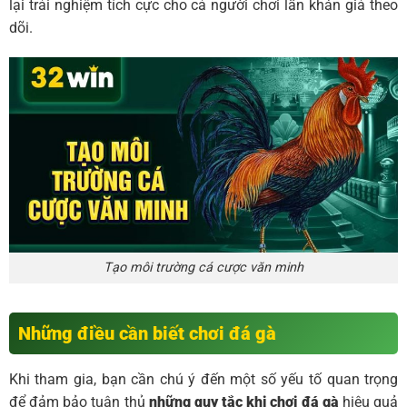
lại trải nghiệm tích cực cho cả người chơi lẫn khán giả theo
dõi.
Tạo môi trường cá cược văn minh
Những điều cần biết chơi đá gà
Khi tham gia, bạn cần chú ý đến một số yếu tố quan trọng
để đảm bảo tuân thủ
những quy tắc khi chơi đá gà
hiệu quả