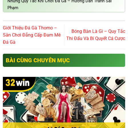
Những Quy Tắc Khi Chơi Đá Gà – Hướng Dẫn Tránh Sai
Phạm
Giới Thiệu Đá Gà Thomo –
Bóng Bàn Là Gì – Quy Tắc
Sân Chơi Đẳng Cấp Đam Mê
Thi Đấu Và Bí Quyết Cá Cược
Đá Gà
BÀI CÙNG CHUYÊN MỤC