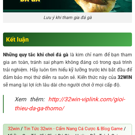
Lưu ý khi tham gia đá gà
Kết luận
Những quy tắc khi chơi đá gà
là kim chỉ nam để bạn tham
gia an toàn, tránh sai phạm không đáng có trong quá trình
trải nghiệm. Hãy luôn tìm hiểu kỹ lưỡng trước khi bắt đầu để
đảm bảo mọi thứ diễn ra suôn sẻ. Kiến thức này của
32WIN
sẽ mang lại lợi ích lâu dài cho người chơi ở mọi cấp độ.
Xem thêm:
http://32win-viplink.com/gioi-
thieu-da-ga-thomo/
32win
/
Tin Tức 32win - Cẩm Nang Cá Cược & Blog Game
/