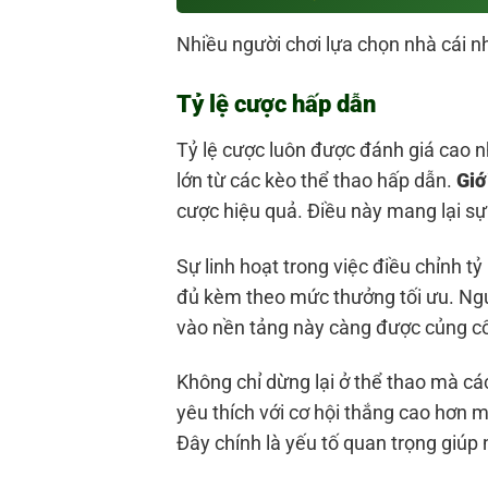
Nhiều người chơi lựa chọn nhà cái n
Tỷ lệ cược hấp dẫn
Tỷ lệ cược luôn được đánh giá cao nh
lớn từ các kèo thể thao hấp dẫn.
Giớ
cược hiệu quả. Điều này mang lại sự
Sự linh hoạt trong việc điều chỉnh t
đủ kèm theo mức thưởng tối ưu. Ngườ
vào nền tảng này càng được củng cố
Không chỉ dừng lại ở thể thao mà cá
yêu thích với cơ hội thắng cao hơn m
Đây chính là yếu tố quan trọng giúp n