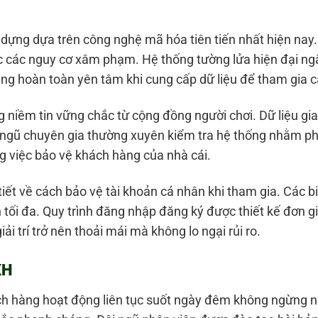
ựng dựa trên công nghệ mã hóa tiên tiến nhất hiện nay.
c các nguy cơ xâm phạm. Hệ thống tường lửa hiện đại ng
ùng hoàn toàn yên tâm khi cung cấp dữ liệu để tham gia c
 niềm tin vững chắc từ cộng đồng người chơi. Dữ liệu gia
ội ngũ chuyên gia thường xuyên kiểm tra hệ thống nhằm phá
 việc bảo vệ khách hàng của nhà cái.
iết về cách bảo vệ tài khoản cá nhân khi tham gia. Các b
tối đa. Quy trình đăng nhập đăng ký được thiết kế đơn 
ải trí trở nên thoải mái mà không lo ngại rủi ro.
SKH
ch hàng hoạt động liên tục suốt ngày đêm không ngừng ngh