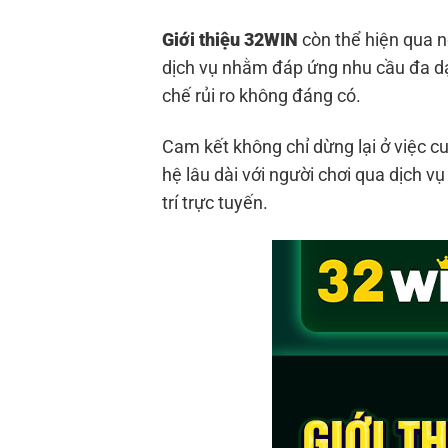
Giới thiệu 32WIN
còn thể hiện qua n
dịch vụ nhằm đáp ứng nhu cầu đa dạ
chế rủi ro không đáng có.
Cam kết không chỉ dừng lại ở việc 
hệ lâu dài với người chơi qua dịch v
trí trực tuyến.