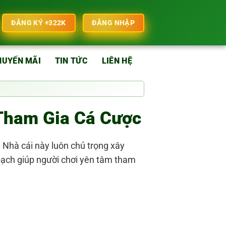
ĐĂNG KÝ +322K
ĐĂNG NHẬP
HUYẾN MÃI
TIN TỨC
LIÊN HỆ
 Tham Gia Cá Cược
. Nhà cái này luôn chú trọng xây
bạch giúp người chơi yên tâm tham