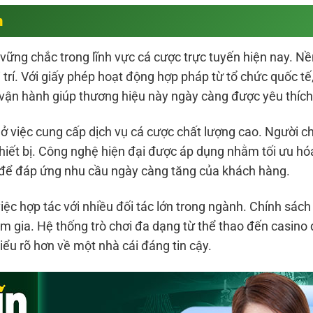
n
vững chắc trong lĩnh vực cá cược trực tuyến hiện nay. N
i trí. Với giấy phép hoạt động hợp pháp từ tổ chức quốc 
vận hành giúp thương hiệu này ngày càng được yêu thích
 ở việc cung cấp dịch vụ cá cược chất lượng cao. Người c
iết bị. Công nghệ hiện đại được áp dụng nhằm tối ưu hóa t
n để đáp ứng nhu cầu ngày càng tăng của khách hàng.
 việc hợp tác với nhiều đối tác lớn trong ngành. Chính s
am gia. Hệ thống trò chơi đa dạng từ thể thao đến casino
iểu rõ hơn về một nhà cái đáng tin cậy.