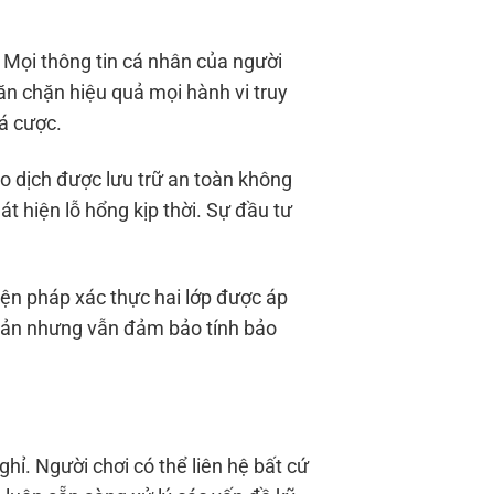
 Mọi thông tin cá nhân của người
ăn chặn hiệu quả mọi hành vi truy
á cược.
o dịch được lưu trữ an toàn không
t hiện lỗ hổng kịp thời. Sự đầu tư
iện pháp xác thực hai lớp được áp
giản nhưng vẫn đảm bảo tính bảo
ỉ. Người chơi có thể liên hệ bất cứ