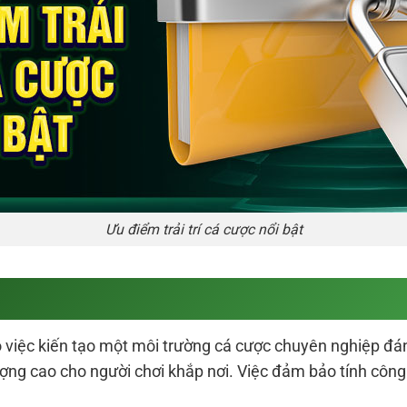
Ưu điểm trải trí cá cược nổi bật
việc kiến tạo một môi trường cá cược chuyên nghiệp đáng
lượng cao cho người chơi khắp nơi. Việc đảm bảo tính cô