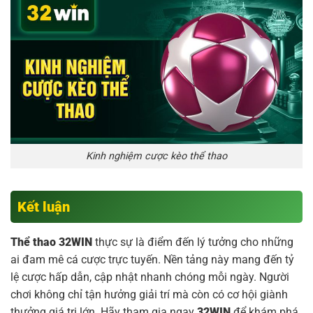
Kinh nghiệm cược kèo thể thao
Kết luận
Thể thao 32WIN
thực sự là điểm đến lý tưởng cho những
ai đam mê cá cược trực tuyến. Nền tảng này mang đến tỷ
lệ cược hấp dẫn, cập nhật nhanh chóng mỗi ngày. Người
chơi không chỉ tận hưởng giải trí mà còn có cơ hội giành
thưởng giá trị lớn. Hãy tham gia ngay
32WIN
để khám phá