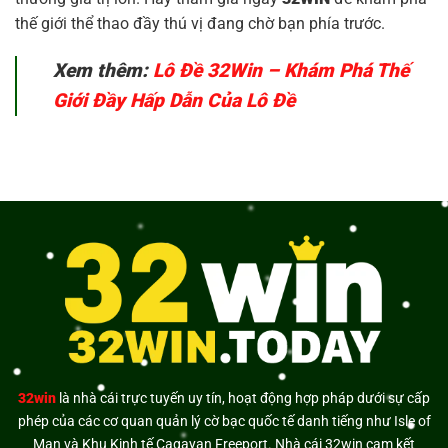
thế giới thể thao đầy thú vị đang chờ bạn phía trước.
Xem thêm:
Lô Đề 32Win – Khám Phá Thế
Giới Đầy Hấp Dẫn Của Lô Đề
32win
là nhà cái trực tuyến uy tín, hoạt động hợp pháp dưới sự cấp
phép của các cơ quan quản lý cờ bạc quốc tế danh tiếng như Isle of
Man và Khu Kinh tế Cagayan Freeport. Nhà cái 32win cam kết