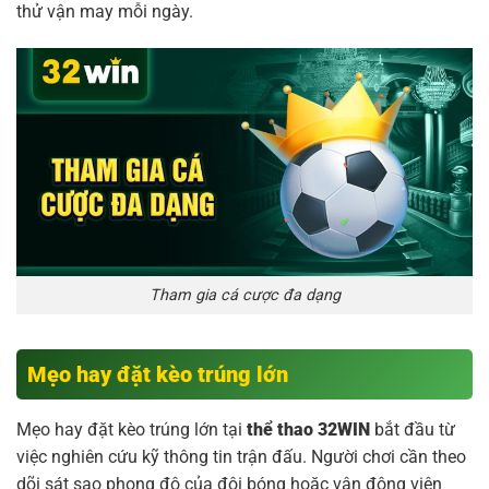
thử vận may mỗi ngày.
Tham gia cá cược đa dạng
Mẹo hay đặt kèo trúng lớn
Mẹo hay đặt kèo trúng lớn tại
thể thao 32WIN
bắt đầu từ
việc nghiên cứu kỹ thông tin trận đấu. Người chơi cần theo
dõi sát sao phong độ của đội bóng hoặc vận động viên