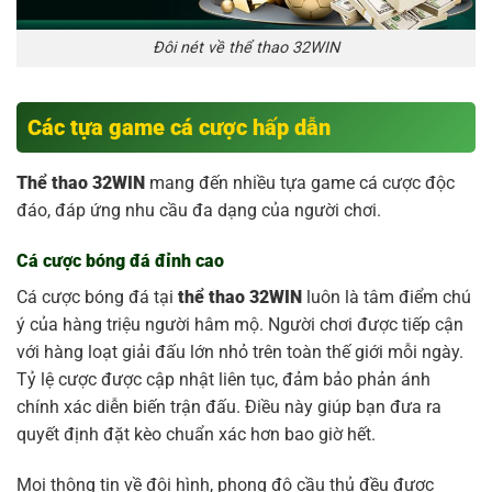
Đôi nét về thể thao 32WIN
Các tựa game cá cược hấp dẫn
Thể thao 32WIN
mang đến nhiều tựa game cá cược độc
đáo, đáp ứng nhu cầu đa dạng của người chơi.
Cá cược bóng đá đỉnh cao
Cá cược bóng đá tại
thể thao 32WIN
luôn là tâm điểm chú
ý của hàng triệu người hâm mộ. Người chơi được tiếp cận
với hàng loạt giải đấu lớn nhỏ trên toàn thế giới mỗi ngày.
Tỷ lệ cược được cập nhật liên tục, đảm bảo phản ánh
chính xác diễn biến trận đấu. Điều này giúp bạn đưa ra
quyết định đặt kèo chuẩn xác hơn bao giờ hết.
Mọi thông tin về đội hình, phong độ cầu thủ đều được