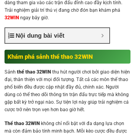
dàng tham gia vào các trận đấu đỉnh cao đầy kịch tính.
Trải nghiệm giải trí thú vị đang chờ đón bạn khám phá
32WIN
ngay bây giờ.
Nội dung bài viết
Khám phá sảnh thể thao 32WIN
Sảnh
thể thao 32WIN
thu hút người chơi bởi giao diện hiện
đại, thân thiện với mọi đối tượng. Tất cả các môn thể thao
phổ biến đều được cập nhật đầy đủ, chính xác. Người
dùng có thể theo dõi thông tin trận đấu trực tiếp mà không
gặp bất kỳ trở ngại nào. Sự tiện lợi này giúp trải nghiệm cá
cược trở nên trọn vẹn hơn bao giờ hết.
Thể thao 32WIN
không chỉ nổi bật với đa dạng lựa chọn
mà còn đảm bảo tính minh bạch. Mỗi kèo cược đều được