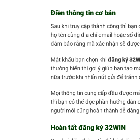
Điền thông tin cơ bản
Sau khi truy cập thành công thì bạ
họ tên cùng địa chỉ email hoặc số đ
đảm bảo rằng mã xác nhận sẽ được 
Mật khẩu bạn chọn khi
đăng ký 32
thường hiển thị gợi ý giúp bạn tạo m
nữa trước khi nhấn nút gửi để tránh
Mọi thông tin cung cấp đều được mã
thì bạn có thể đọc phần hướng dẫn c
người mới cũng hoàn thành dễ dàng. 
Hoàn tất đăng ký 32WIN