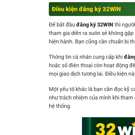
Điều kiện đăng ký 32WIN
Để bắt đầu
đăng ký 32WIN
thì ngườ
tham gia diễn ra suôn sẻ không gặp t
hiện hành. Bạn cũng cần chuẩn bị thi
Thông tin cá nhân cung cấp khi
đăn
hoặc số điện thoại còn hoạt động để
mọi giao dịch tương lai. Điều kiện 
Một yếu tố khác là bạn cần đọc kỹ c
như trách nhiệm của mình khi tham g
hệ thống.