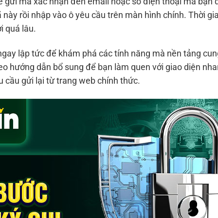
 sẽ gửi mã xác nhận đến email hoặc số điện thoại mà bạn 
 này rồi nhập vào ô yêu cầu trên màn hình chính. Thời gia
i quá lâu.
gay lập tức để khám phá các tính năng mà nền tảng cun
heo hướng dẫn bổ sung để bạn làm quen với giao diện n
u cầu gửi lại từ trang web chính thức.