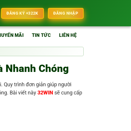
ĐĂNG KÝ +322K
ĐĂNG NHẬP
HUYẾN MÃI
TIN TỨC
LIÊN HỆ
Và Nhanh Chóng
i. Quy trình đơn giản giúp người
óng. Bài viết này
32WIN
sẽ cung cấp