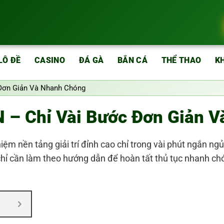
LÔ ĐỀ
CASINO
ĐÁ GÀ
BẮN CÁ
THỂ THAO
K
Đơn Giản Và Nhanh Chóng
 – Chỉ Vài Bước Đơn Giản 
iệm nền tảng giải trí đỉnh cao chỉ trong vài phút ngắn ngủ
 chỉ cần làm theo hướng dẫn để hoàn tất thủ tục nhanh ch