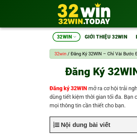
32WIN
GIỚI THIỆU 32WIN
32win
/
Đăng Ký 32WIN – Chỉ Vài Bước 
Đăng Ký 32WIN
Đăng ký 32WIN
mở ra cơ hội trải ngh
dùng tiết kiệm thời gian tối đa. Bạn
mọi thông tin cần thiết cho bạn.
Nội dung bài viết