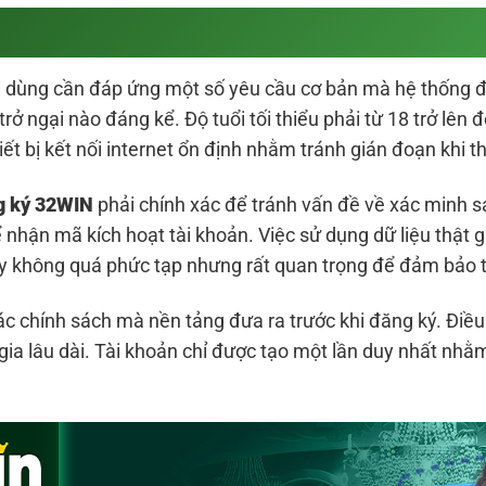
i dùng cần đáp ứng một số yêu cầu cơ bản mà hệ thống đặ
rở ngại nào đáng kể. Độ tuổi tối thiểu phải từ 18 trở lên 
ết bị kết nối internet ổn định nhằm tránh gián đoạn khi t
g ký 32WIN
phải chính xác để tránh vấn đề về xác minh s
 nhận mã kích hoạt tài khoản. Việc sử dụng dữ liệu thật g
này không quá phức tạp nhưng rất quan trọng để đảm bảo 
ác chính sách mà nền tảng đưa ra trước khi đăng ký. Điều
ia lâu dài. Tài khoản chỉ được tạo một lần duy nhất nhằm