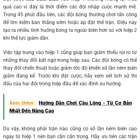
quả cao vì đây là thời điểm các đội nhập cuộc mạnh mẽ.
Trong 45 phút đầu tiên, các đội bóng thường chơi tấn công
để tìm kiếm bàn thắng sớm hoặc áp đặt thế trận. Điều này
tạo ra nhiều tình huống bóng ra ngoài biên hơn so với hiệp 2
khi thể lực giảm dần.
Việc tập trung vào hiệp 1 cũng giúp bạn giảm thiểu rủi ro từ
những thay đổi bất ngờ trong hiệp sau. Các đội bóng có thể
thay đổi chiến thuật hoặc giảm tốc độ khiến số lần ném biên
giảm đáng kể. Trước khi đặt cược, hãy xem xét lịch sử thi
đấu của hai đội trong hiệp đầu để xác định xu hướng.
Xem thêm:
Hướng Dẫn Chơi Cầu Lông - Từ Cơ Bản
Nhất Đến Nâng Cao
Dù vậy, không phải trận nào cũng có số lần ném biên cao
ngay từ hiệp 1 nên bạn cần cẩn trọng. Hãy ưu tiên các trận