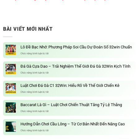
BÀI VIẾT MỚI NHẤT
Lô Đề Bạc Nhớ: Phương Pháp Soi Cầu Dự Đoán Số 32win Chuẩn
ở
Chức năng bình luận bị tắt
Lô
Đề
Bạc
Đá Gà Cựa Dao – Trải Nghiệm Thế Giới Đá Gà 32Win Kịch Tính
Nhớ:
ở
Chức năng bình luận bị tắt
Phương
Đá
Pháp
Gà
Soi
Cựa
Luật Chơi Đá Gà C1 32Win: Hiểu Rõ Về Thế Giới Chiến Kê
Cầu
Dao
Dự
ở
Chức năng bình luận bị tắt
–
Đoán
Luật
Trải
Số
Chơi
Nghiệm
32win
Đá
Baccarat Là Gì – Luật Chơi Chiến Thuật Tăng Tỷ Lệ Thắng
Thế
Chuẩn
Gà
Giới
ở
Chức năng bình luận bị tắt
C1
Đá
Baccarat
32Win:
Gà
Là
Hiểu
32Win
Gì
Hướng Dẫn Chơi Cầu Lông – Từ Cơ Bản Nhất Đến Nâng Cao
Rõ
Kịch
–
Về
Tính
ở
Chức năng bình luận bị tắt
Luật
Thế
Hướng
Chơi
Giới
Dẫn
Chiến