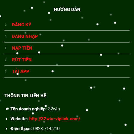
HƯỚNG DẪN
ĐĂNG KÝ
ĐĂNG NHẬP
NẠP TIỀN
RÚT TIỀN
TẢI APP
THÔNG TIN LIÊN HỆ
Tên doanh nghiệp:
32win
Website:
http://32win-viplink.com/
Điện thoại:
0823.714.210