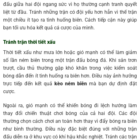
đấu giữa hai đội ngang sức vì họ thường cạnh tranh quyết
liệt từ đầu. Tránh những trận có đội yếu hơn hẳn vì thế trận
một chiều ít tạo ra tình huống biên. Cách tiếp cận này giúp
bạn tối ưu hóa kết quả cá cược của mình.
Tránh trận thời tiết xấu
Thời tiết xấu như mưa lớn hoặc gió mạnh có thể làm giảm
số lần ném biên trong một trận đấu bóng đá. Khi sân trơn
trượt, cầu thủ thường gặp khó khăn trong việc kiểm soát
bóng dẫn đến ít tình huống ra biên hơn. Điều này ảnh hưởng
trực tiếp đến kết quả
kèo ném biên
mà bạn dự định đặt
cược.
Ngoài ra, gió mạnh có thể khiến bóng đi lệch hướng làm
thay đổi chiến thuật chơi bóng của cả hai đội. Các đội
thường chọn cách chơi an toàn hơn thay vì đẩy bóng ra biên
như bình thường. Điều này đặc biệt đúng với những trận
đấu diễn ra ở khu vực có khí hậu khắc nghiệt. Tránh các trận