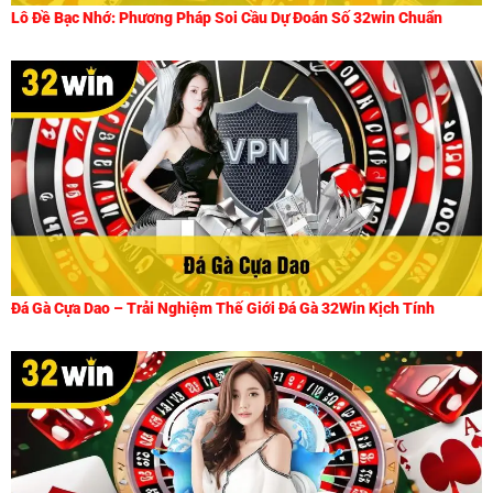
Lô Đề Bạc Nhớ: Phương Pháp Soi Cầu Dự Đoán Số 32win Chuẩn
Đá Gà Cựa Dao – Trải Nghiệm Thế Giới Đá Gà 32Win Kịch Tính